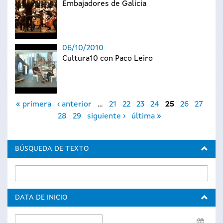
Embajadores de Galicia
06/10/2010
Cultura10 con Paco Leiro
Páginas
« primera
‹ anterior
…
21
22
23
24
25
26
27
28
29
siguiente ›
última »
BÚSQUEDA DE TEXTO
DATA DE INICIO
Data