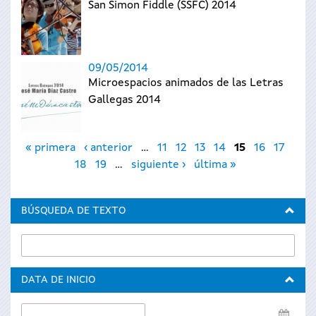
San Simon Fiddle (SSFC) 2014
09/05/2014
Microespacios animados de las Letras
Gallegas 2014
Páginas
« primera
‹ anterior
…
11
12
13
14
15
16
17
18
19
…
siguiente ›
última »
BÚSQUEDA DE TEXTO
DATA DE INICIO
Data