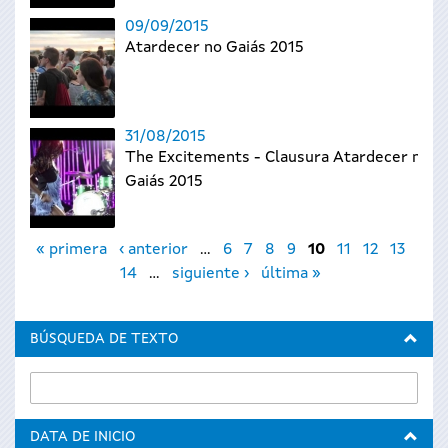
09/09/2015
Atardecer no Gaiás 2015
31/08/2015
The Excitements - Clausura Atardecer no
Gaiás 2015
Páginas
« primera
‹ anterior
…
6
7
8
9
10
11
12
13
14
…
siguiente ›
última »
BÚSQUEDA DE TEXTO
DATA DE INICIO