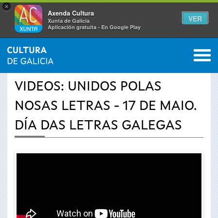
×
Axenda Cultura
VER
Xunta de Galicia
Aplicación gratuíta - En Google Play
Saltar al menú
M
INICIO
›
ACTUALIDAD
›
VÍDEOS
0
Se
VIDEOS: UNIDOS POLAS
encuentra
NOSAS LETRAS - 17 DE MAIO.
usted
DÍA DAS LETRAS GALEGAS
aquí