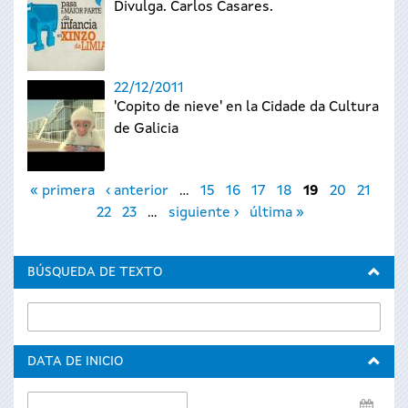
Divulga. Carlos Casares.
22/12/2011
'Copito de nieve' en la Cidade da Cultura
de Galicia
Páginas
« primera
‹ anterior
…
15
16
17
18
19
20
21
22
23
…
siguiente ›
última »
BÚSQUEDA DE TEXTO
DATA DE INICIO
Data