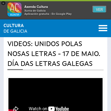
×
Axenda Cultura
VER
Xunta de Galicia
Aplicación gratuíta - En Google Play
Saltar al menú
M
INICIO
›
ACTUALIDAD
›
VÍDEOS
0
Se
VIDEOS: UNIDOS POLAS
encuentra
NOSAS LETRAS - 17 DE MAIO.
usted
DÍA DAS LETRAS GALEGAS
aquí