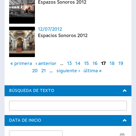
Espazos Sonoros 2012
12/07/2012
Espacios Sonoros 2012
Páginas
« primera
‹ anterior
…
13
14
15
16
17
18
19
20
21
…
siguiente ›
última »
BÚSQUEDA DE TEXTO
DATA DE INICIO
Data