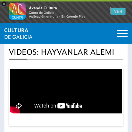
×
Axenda Cultura
VER
Xunta de Galicia
Aplicación gratuíta - En Google Play
Saltar al menú
M
INICIO
›
ACTUALIDAD
›
VÍDEOS
0
Se
VIDEOS: HAYVANLAR ALEMI
encuentra
usted
aquí