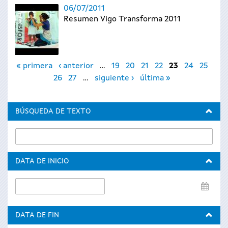
06/07/2011
Resumen Vigo Transforma 2011
Páginas
« primera
‹ anterior
…
19
20
21
22
23
24
25
26
27
…
siguiente ›
última »
BÚSQUEDA DE TEXTO
DATA DE INICIO
Data
de
inicio
DATA DE FIN