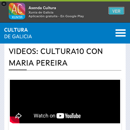
×
Axenda Cultura
VER
Xunta de Galicia
Aplicación gratuíta - En Google Play
Saltar al menú
M
INICIO
›
ACTUALIDAD
›
VÍDEOS
0
Se
VIDEOS: CULTURA10 CON
encuentra
MARIA PEREIRA
usted
aquí