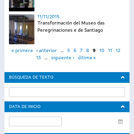
11/11/2015
Transformación del Museo das
Peregrinaciones e de Santiago
Páginas
« primera
‹ anterior
…
5
6
7
8
9
10
11
12
13
…
siguiente ›
última »
BÚSQUEDA DE TEXTO
DATA DE INICIO
Data
de