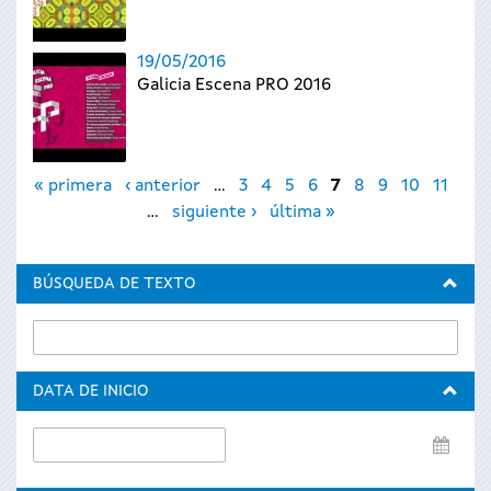
19/05/2016
Galicia Escena PRO 2016
Páginas
« primera
‹ anterior
…
3
4
5
6
7
8
9
10
11
…
siguiente ›
última »
BÚSQUEDA DE TEXTO
DATA DE INICIO
Data
de