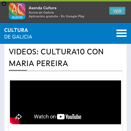
×
Axenda Cultura
VER
Xunta de Galicia
Aplicación gratuíta - En Google Play
Saltar al menú
M
INICIO
›
ACTUALIDAD
›
VÍDEOS
0
Se
VIDEOS: CULTURA10 CON
encuentra
MARIA PEREIRA
usted
aquí