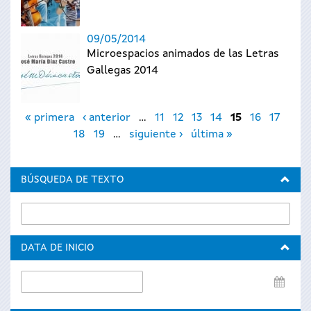
09/05/2014
Microespacios animados de las Letras
Gallegas 2014
Páginas
« primera
‹ anterior
…
11
12
13
14
15
16
17
18
19
…
siguiente ›
última »
BÚSQUEDA DE TEXTO
DATA DE INICIO
Data
de