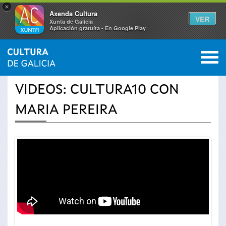
×
Axenda Cultura
VER
Xunta de Galicia
Aplicación gratuíta - En Google Play
Saltar al menú
M
INICIO
›
ACTUALIDAD
›
VÍDEOS
0
Se
VIDEOS: CULTURA10 CON
encuentra
MARIA PEREIRA
usted
aquí