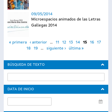
09/05/2014
Microespacios animados de las Letras
Gallegas 2014
Páginas
« primera
‹ anterior
…
11
12
13
14
15
16
17
18
19
…
siguiente ›
última »
BÚSQUEDA DE TEXTO
DATA DE INICIO
Data
de