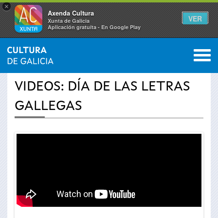
×
Axenda Cultura
VER
Xunta de Galicia
Aplicación gratuíta - En Google Play
Saltar al menú
M
INICIO
›
ACTUALIDAD
›
VÍDEOS
0
Se
VIDEOS: DÍA DE LAS LETRAS
encuentra
GALLEGAS
usted
aquí