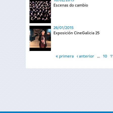
10/02/2015
Escenas do cambio
26/01/2015
Exposición CineGalicia 25
Páginas
« primera
‹ anterior
…
10
1