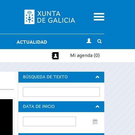
Menu
Toggle
ACTUALIDAD
search
Mi agenda (0)
BÚSQUEDA DE TEXTO
DATA DE INICIO
Data
de
inicio