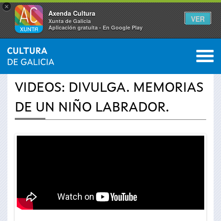
×
Axenda Cultura
VER
Xunta de Galicia
Aplicación gratuíta - En Google Play
Saltar al menú
M
INICIO
›
ACTUALIDAD
›
VÍDEOS
0
Se
VIDEOS: DIVULGA. MEMORIAS
encuentra
DE UN NIÑO LABRADOR.
usted
aquí