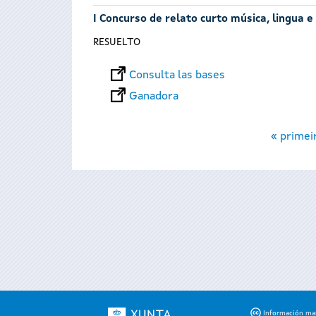
I Concurso de relato curto música, lingua e
RESUELTO
Consulta las bases
Ganadora
Páginas
« primei
Información mant