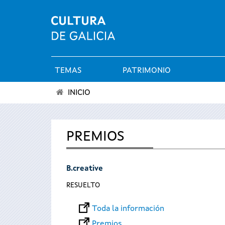
TEMAS
PATRIMONIO
Menú
INICIO
principal
Se
encuentra
PREMIOS
usted
B.creative
aquí
RESUELTO
Toda la información
Premios