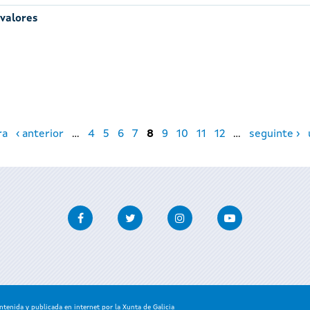
 valores
ra
‹ anterior
…
4
5
6
7
8
9
10
11
12
…
seguinte ›
Facebook
Twitter
Instagram
Youtube
enida y publicada en internet por la Xunta de Galicia