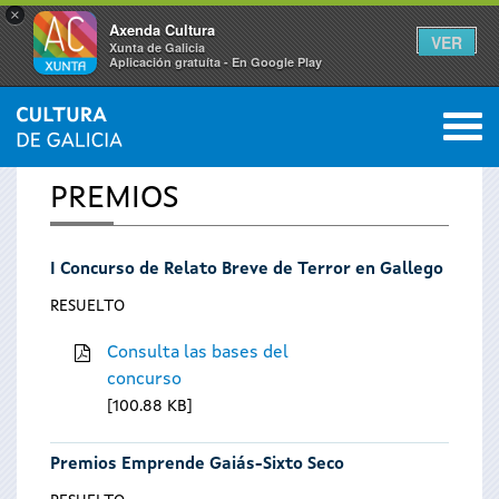
×
Axenda Cultura
VER
Xunta de Galicia
Aplicación gratuíta - En Google Play
Saltar al menú
M
INICIO
0
Se
PREMIOS
encuentra
I Concurso de Relato Breve de Terror en Gallego
usted
RESUELTO
aquí
Consulta las bases del
concurso
100.88 KB
Premios Emprende Gaiás-Sixto Seco