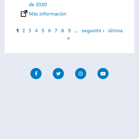
de 2020
Más información
Páginas
1
2
3
4
5
6
7
8
9
…
seguinte ›
última
»
Facebook
Twitter
Instagram
Youtube