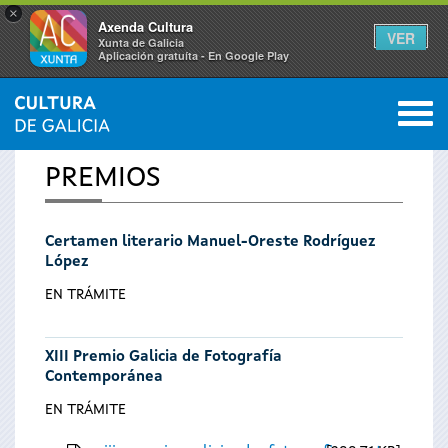
×
Axenda Cultura
VER
Xunta de Galicia
Aplicación gratuíta - En Google Play
Saltar al menú
M
INICIO
0
Se
PREMIOS
encuentra
Certamen literario Manuel-Oreste Rodríguez
usted
López
aquí
EN TRÁMITE
XIII Premio Galicia de Fotografía
Contemporánea
EN TRÁMITE