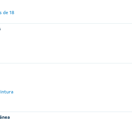
s de 18
s
Pintura
ránea