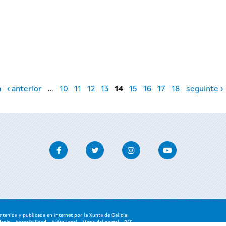
a
‹ anterior
…
10
11
12
13
14
15
16
17
18
seguinte ›
Facebook
Twitter
Instagram
Youtube
enida y publicada en internet por la Xunta de Galicia
danía
-
Accesibilidad
-
Aviso legal
-
Mapa del portal
-
RSS