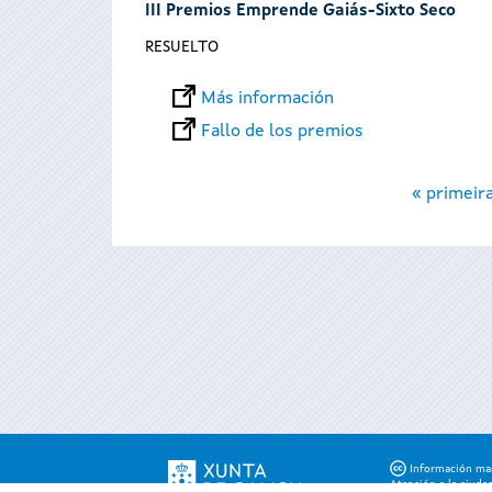
III Premios Emprende Gaiás-Sixto Seco
RESUELTO
Más información
Fallo de los premios
Páginas
« primeir
Información mant
Atención a la ciuda