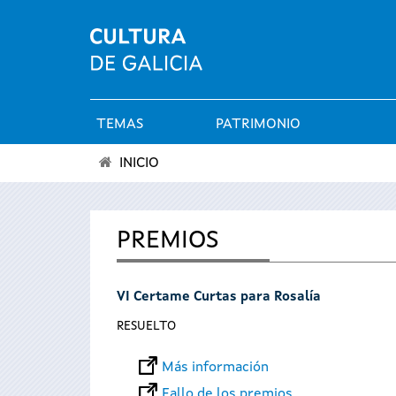
TEMAS
PATRIMONIO
Menú
INICIO
principal
Se
encuentra
PREMIOS
usted
VI Certame Curtas para Rosalía
aquí
RESUELTO
Más información
Fallo de los premios