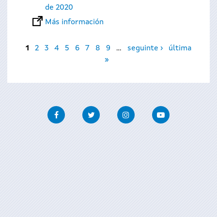
de 2020
Más información
Páginas
1
2
3
4
5
6
7
8
9
…
seguinte ›
última
»
Facebook
Twitter
Instagram
Youtube