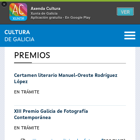
×
Axenda Cultura
VER
Xunta de Galicia
Aplicación gratuíta - En Google Play
Saltar al menú
M
INICIO
0
Se
PREMIOS
encuentra
Certamen literario Manuel-Oreste Rodríguez
usted
López
aquí
EN TRÁMITE
XIII Premio Galicia de Fotografía
Contemporánea
EN TRÁMITE