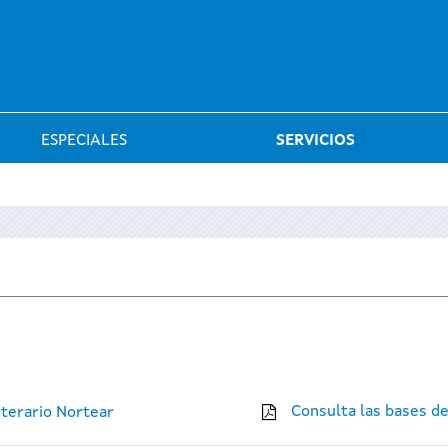
Saltar al menú
ESPECIALES
SERVICIOS
Consulta las bases d
iterario Nortear