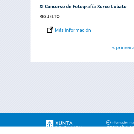
XI Concurso de Fotografía Xurxo Lobato
RESUELTO
Más información
Páginas
« primeir
Información mant
Atención a la ciuda