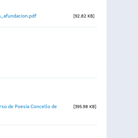
_afundacion.pdf
92.82 KB
rso de Poesía Concello de
395.98 KB