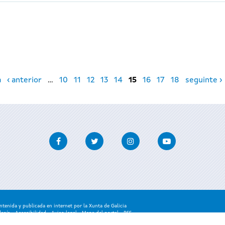
a
‹ anterior
…
10
11
12
13
14
15
16
17
18
seguinte ›
Facebook
Twitter
Instagram
Youtube
enida y publicada en internet por la Xunta de Galicia
danía
-
Accesibilidad
-
Aviso legal
-
Mapa del portal
-
RSS