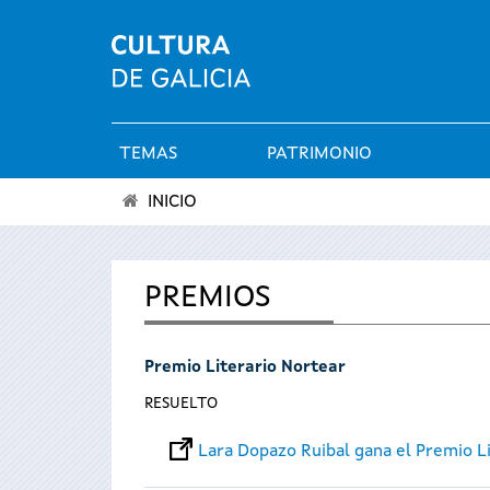
TEMAS
PATRIMONIO
Menú
INICIO
principal
Se
encuentra
PREMIOS
usted
Premio Literario Nortear
aquí
RESUELTO
Lara Dopazo Ruibal gana el Premio L