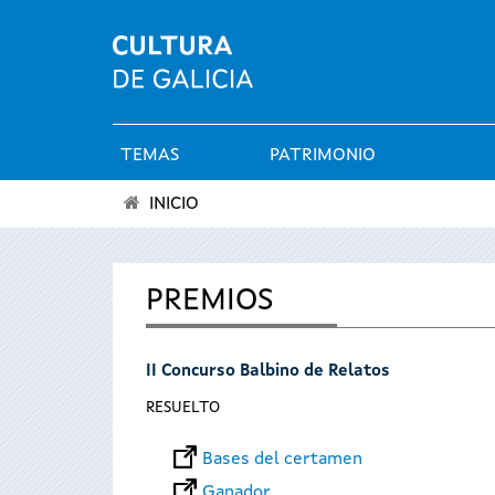
TEMAS
PATRIMONIO
Menú
INICIO
principal
Se
encuentra
PREMIOS
usted
II Concurso Balbino de Relatos
aquí
RESUELTO
Bases del certamen
Ganador