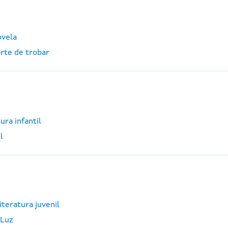
ovela
arte de trobar
ura infantil
l
iteratura juvenil
 Luz