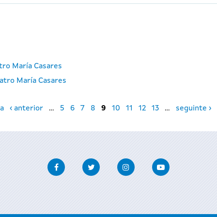
atro María Casares
atro María Casares
a
‹ anterior
…
5
6
7
8
9
10
11
12
13
…
seguinte ›
Facebook
Twitter
Instagram
Youtube