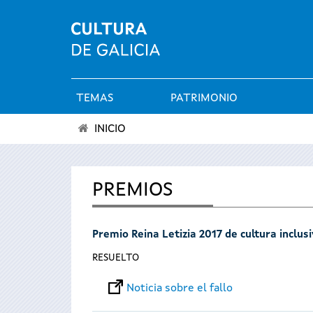
TEMAS
PATRIMONIO
Menú
INICIO
principal
Se
encuentra
PREMIOS
usted
Premio Reina Letizia 2017 de cultura inclus
aquí
RESUELTO
Noticia sobre el fallo