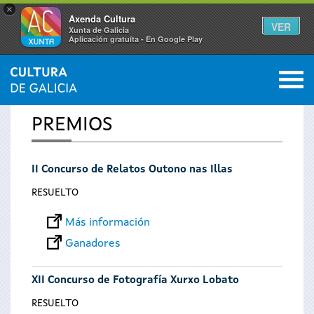
×
Axenda Cultura
VER
Xunta de Galicia
Aplicación gratuíta - En Google Play
Saltar al menú
M
INICIO
0
Se
PREMIOS
encuentra
II Concurso de Relatos Outono nas Illas
usted
RESUELTO
aquí
Más información
Ganadores
XII Concurso de Fotografía Xurxo Lobato
RESUELTO