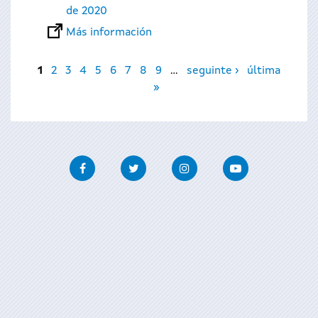
de 2020
Más información
Páginas
1
2
3
4
5
6
7
8
9
…
seguinte ›
última
»
Facebook
Twitter
Instagram
Youtube