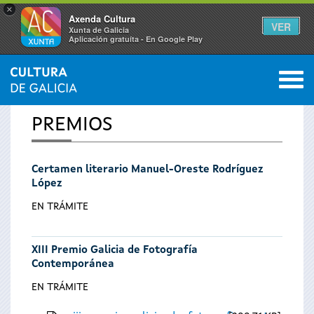
×
Axenda Cultura
VER
Xunta de Galicia
Aplicación gratuíta - En Google Play
Saltar al menú
M
INICIO
0
Se
PREMIOS
encuentra
Certamen literario Manuel-Oreste Rodríguez
usted
López
aquí
EN TRÁMITE
XIII Premio Galicia de Fotografía
Contemporánea
EN TRÁMITE