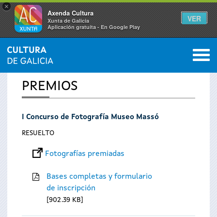
×
Axenda Cultura
VER
Xunta de Galicia
Aplicación gratuíta - En Google Play
Saltar al menú
M
INICIO
0
Se
PREMIOS
encuentra
I Concurso de Fotografía Museo Massó
usted
RESUELTO
aquí
Fotografías premiadas
Bases completas y formulario
de inscripción
902.39 KB