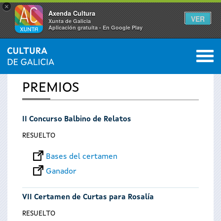
×
Axenda Cultura
VER
Xunta de Galicia
Aplicación gratuíta - En Google Play
Saltar al menú
M
INICIO
0
Se
PREMIOS
encuentra
II Concurso Balbino de Relatos
usted
RESUELTO
aquí
Bases del certamen
Ganador
VII Certamen de Curtas para Rosalía
RESUELTO