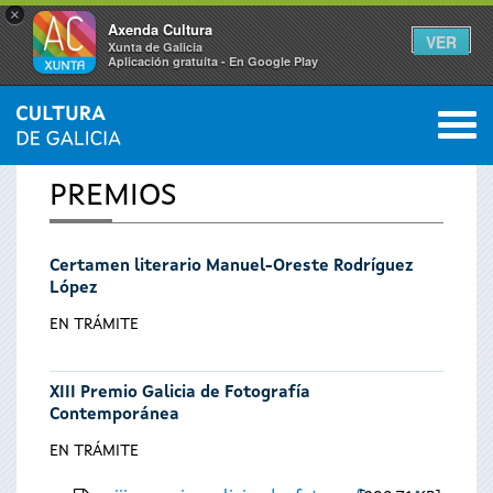
×
Axenda Cultura
VER
Xunta de Galicia
Aplicación gratuíta - En Google Play
Saltar al menú
M
INICIO
0
Se
PREMIOS
encuentra
Certamen literario Manuel-Oreste Rodríguez
usted
López
aquí
EN TRÁMITE
XIII Premio Galicia de Fotografía
Contemporánea
EN TRÁMITE