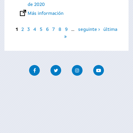
de 2020
Más información
Páginas
1
2
3
4
5
6
7
8
9
…
seguinte ›
última
»
Facebook
Twitter
Instagram
Youtube