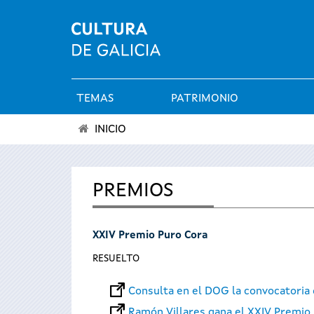
TEMAS
PATRIMONIO
Menú
INICIO
principal
Se
encuentra
PREMIOS
usted
XXIV Premio Puro Cora
aquí
RESUELTO
Consulta en el DOG la convocatoria
Ramón Villares gana el XXIV Premio