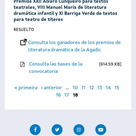
Premios XXII Álvaro Cunqueiro para textos
teatrales, VIII Manuel María de literatura
dramática infantil y XI Barriga Verde de textos
para teatro de títeres
RESUELTO
Consulta los ganadores de los premios de
literatura dramática de la Agadic
Consulta las bases de la
614.59 KB
convocatoria
Páginas
« primeira
‹ anterior
…
10
11
12
13
14
15
16
17
18
Facebook
Twitter
Instagram
Youtube