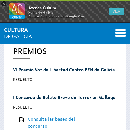
×
Axenda Cultura
VER
Xunta de Galicia
Aplicación gratuíta - En Google Play
Saltar al menú
M
INICIO
0
Se
PREMIOS
encuentra
VI Premio Voz de Libertad Centro PEN de Galicia
usted
RESUELTO
aquí
I Concurso de Relato Breve de Terror en Gallego
RESUELTO
Consulta las bases del
concurso