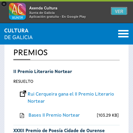
×
Axenda Cultura
VER
Xunta de Galicia
Aplicación gratuíta - En Google Play
Saltar al menú
M
INICIO
0
Se
PREMIOS
encuentra
II Premio Literario Nortear
usted
RESUELTO
aquí
Rui Cerqueira gana el II Premio Literario
Nortear
Bases II Premio Nortear
103.29 KB
XXXII Premio de Poesía Cidade de Ourense