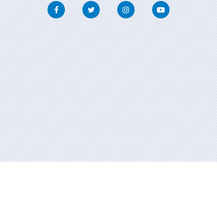
Facebook
Twitter
Instagram
Youtube
Información mantenida y publicada en internet por la Xunta de
Galicia