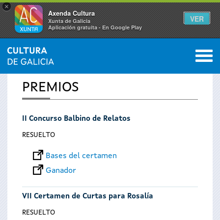
×
Axenda Cultura
VER
Xunta de Galicia
Aplicación gratuíta - En Google Play
Saltar al menú
M
INICIO
0
Se
PREMIOS
encuentra
II Concurso Balbino de Relatos
usted
RESUELTO
aquí
Bases del certamen
Ganador
VII Certamen de Curtas para Rosalía
RESUELTO