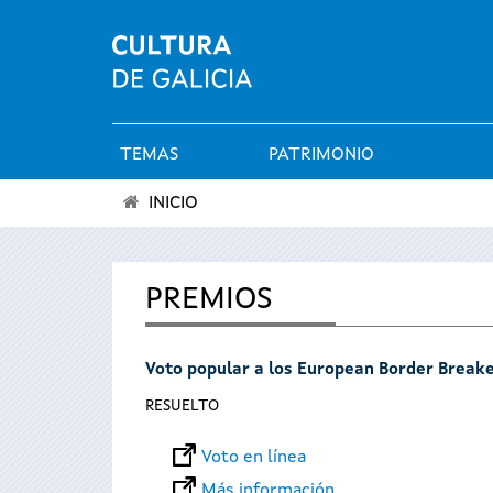
TEMAS
PATRIMONIO
Menú
INICIO
principal
Se
encuentra
PREMIOS
usted
Voto popular a los European Border Break
aquí
RESUELTO
Voto en línea
Más información