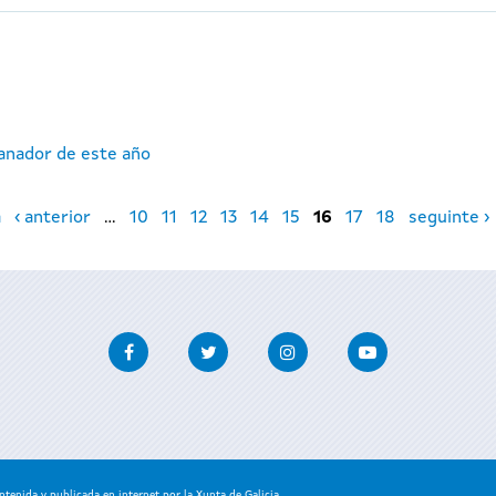
ganador de este año
a
‹ anterior
…
10
11
12
13
14
15
16
17
18
seguinte ›
Facebook
Twitter
Instagram
Youtube
enida y publicada en internet por la Xunta de Galicia