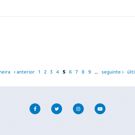
meira
‹ anterior
1
2
3
4
5
6
7
8
9
…
seguinte ›
últ
Facebook
Twitter
Instagram
Youtube