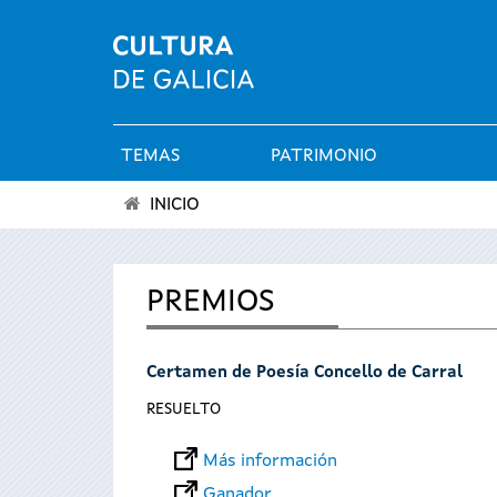
TEMAS
PATRIMONIO
Menú
INICIO
principal
Se
encuentra
PREMIOS
usted
Certamen de Poesía Concello de Carral
aquí
RESUELTO
Más información
Ganador