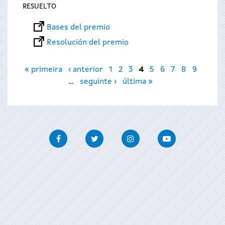
RESUELTO
Bases del premio
Resolución del premio
Páginas
« primeira
‹ anterior
1
2
3
4
5
6
7
8
9
…
seguinte ›
última »
Facebook
Twitter
Instagram
Youtube