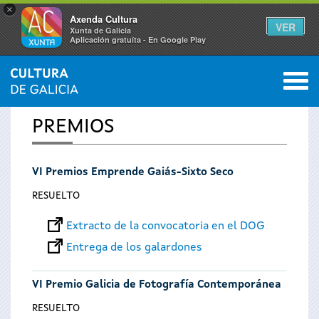
×
Axenda Cultura
VER
Xunta de Galicia
Aplicación gratuíta - En Google Play
Saltar al menú
M
INICIO
0
Se
PREMIOS
encuentra
VI Premios Emprende Gaiás-Sixto Seco
usted
RESUELTO
aquí
Extracto de la convocatoria en el DOG
Entrega de los galardones
VI Premio Galicia de Fotografía Contemporánea
RESUELTO