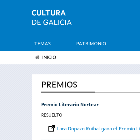
TEMAS
PATRIMONIO
Menú
INICIO
principal
Se
encuentra
PREMIOS
usted
Premio Literario Nortear
aquí
RESUELTO
Lara Dopazo Ruibal gana el Premio L