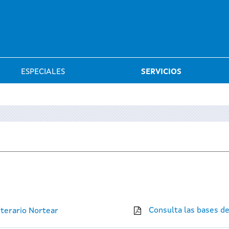
Saltar al menú
ESPECIALES
SERVICIOS
Consulta las bases d
iterario Nortear