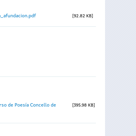
_afundacion.pdf
92.82 KB
rso de Poesía Concello de
395.98 KB