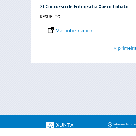
XI Concurso de Fotografía Xurxo Lobato
RESUELTO
Más información
Páginas
« primeir
Información mant
Atención a la ciuda