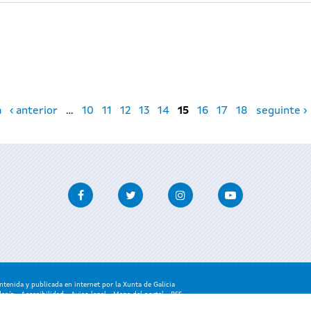
a
‹ anterior
…
10
11
12
13
14
15
16
17
18
seguinte ›
Facebook
Twitter
Instagram
Youtube
enida y publicada en internet por la Xunta de Galicia
danía
-
Accesibilidad
-
Aviso legal
-
Mapa del portal
-
RSS