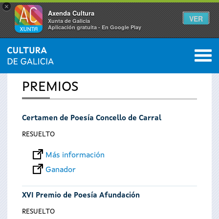
×
Axenda Cultura
VER
Xunta de Galicia
Aplicación gratuíta - En Google Play
Saltar al menú
M
INICIO
0
Se
PREMIOS
encuentra
Certamen de Poesía Concello de Carral
usted
RESUELTO
aquí
Más información
Ganador
XVI Premio de Poesía Afundación
RESUELTO