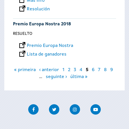
Más info
Resolución
Premio Europa Nostra 2018
RESUELTO
Premio Europa Nostra
Lista de ganadores
Páginas
« primeira
‹ anterior
1
2
3
4
5
6
7
8
9
…
seguinte ›
última »
Facebook
Twitter
Instagram
Youtube