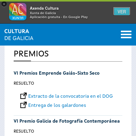
×
Axenda Cultura
VER
Xunta de Galicia
Aplicación gratuíta - En Google Play
Saltar al menú
M
INICIO
0
Se
PREMIOS
encuentra
VI Premios Emprende Gaiás-Sixto Seco
usted
RESUELTO
aquí
Extracto de la convocatoria en el DOG
Entrega de los galardones
VI Premio Galicia de Fotografía Contemporánea
RESUELTO