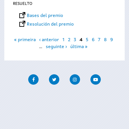
RESUELTO
Bases del premio
Resolución del premio
Páginas
« primeira
‹ anterior
1
2
3
4
5
6
7
8
9
…
seguinte ›
última »
Facebook
Twitter
Instagram
Youtube