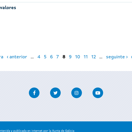
 valores
ra
‹ anterior
…
4
5
6
7
8
9
10
11
12
…
seguinte ›
Facebook
Twitter
Instagram
Youtube
enida y publicada en internet por la Xunta de Galicia