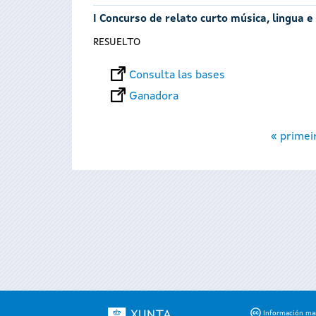
I Concurso de relato curto música, lingua e
RESUELTO
Consulta las bases
Ganadora
Páginas
« primei
Información mant