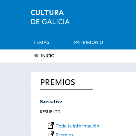
TEMAS
PATRIMONIO
Menú
INICIO
principal
Se
encuentra
PREMIOS
usted
B.creative
aquí
RESUELTO
Toda la información
Premios