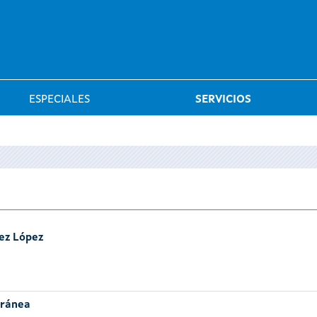
Saltar al menú
ESPECIALES
SERVICIOS
ez López
oránea