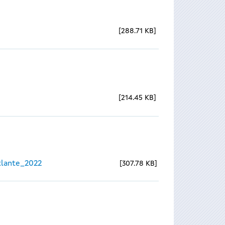
288.71 KB
214.45 KB
lante_2022
307.78 KB