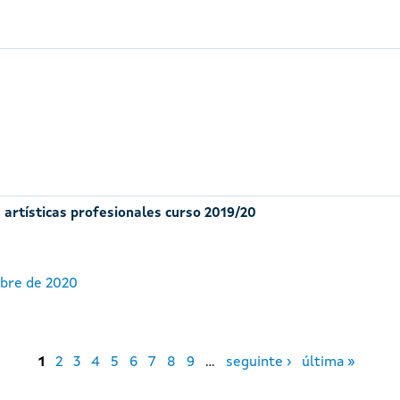
 artísticas profesionales curso 2019/20
ubre de 2020
1
2
3
4
5
6
7
8
9
…
seguinte ›
última »