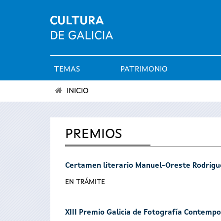
TEMAS
PATRIMONIO
Menú
INICIO
principal
Se
encuentra
PREMIOS
usted
Certamen literario Manuel-Oreste Rodrígu
aquí
EN TRÁMITE
XIII Premio Galicia de Fotografía Contemp