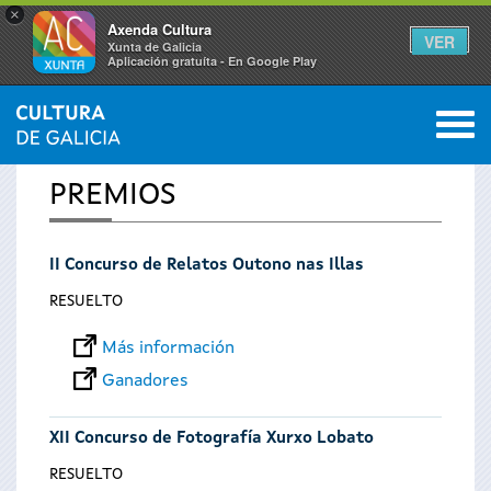
×
Axenda Cultura
VER
Xunta de Galicia
Aplicación gratuíta - En Google Play
Saltar al menú
M
INICIO
0
Se
PREMIOS
encuentra
II Concurso de Relatos Outono nas Illas
usted
RESUELTO
aquí
Más información
Ganadores
XII Concurso de Fotografía Xurxo Lobato
RESUELTO