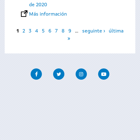
de 2020
Más información
Páginas
1
2
3
4
5
6
7
8
9
…
seguinte ›
última
»
Facebook
Twitter
Instagram
Youtube