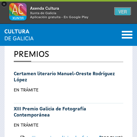
×
Axenda Cultura
VER
Xunta de Galicia
Aplicación gratuíta - En Google Play
Saltar al menú
M
INICIO
0
Se
PREMIOS
encuentra
Certamen literario Manuel-Oreste Rodríguez
usted
López
aquí
EN TRÁMITE
XIII Premio Galicia de Fotografía
Contemporánea
EN TRÁMITE