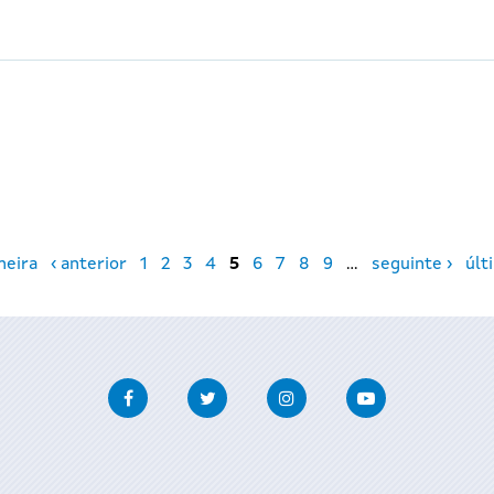
meira
‹ anterior
1
2
3
4
5
6
7
8
9
…
seguinte ›
últ
Facebook
Twitter
Instagram
Youtube