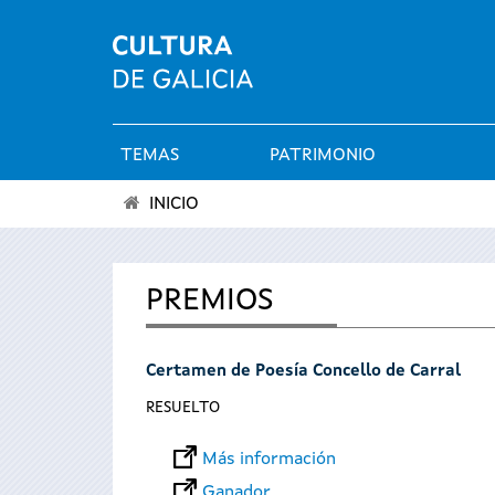
TEMAS
PATRIMONIO
Menú
INICIO
principal
Se
encuentra
PREMIOS
usted
Certamen de Poesía Concello de Carral
aquí
RESUELTO
Más información
Ganador