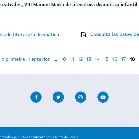
eatrales, VIII Manuel María de literatura dramática infantil
Consulta las bases de
os de literatura dramática
« primeira
‹ anterior
…
10
11
12
13
14
15
16
17
18
Facebook
Twitter
Instagram
Youtube
enida y publicada en internet por la Xunta de Galicia