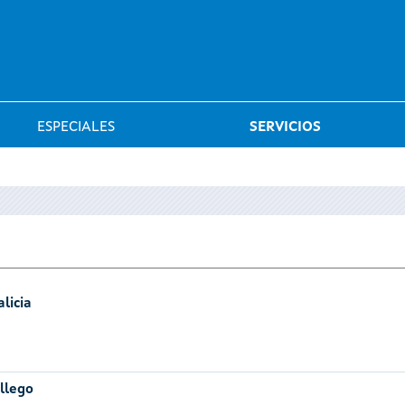
Saltar al menú
ESPECIALES
SERVICIOS
licia
llego