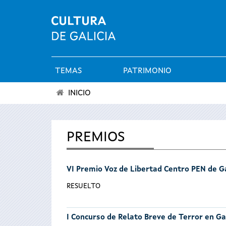
TEMAS
PATRIMONIO
Menú
INICIO
principal
Se
encuentra
PREMIOS
usted
VI Premio Voz de Libertad Centro PEN de Ga
aquí
RESUELTO
I Concurso de Relato Breve de Terror en Ga