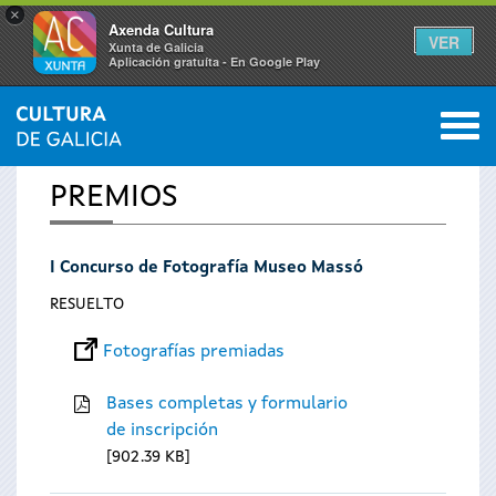
×
Axenda Cultura
VER
Xunta de Galicia
Aplicación gratuíta - En Google Play
Saltar al menú
M
INICIO
0
Se
PREMIOS
encuentra
I Concurso de Fotografía Museo Massó
usted
RESUELTO
aquí
Fotografías premiadas
Bases completas y formulario
de inscripción
902.39 KB