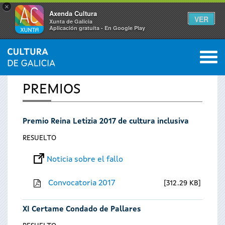
×
Axenda Cultura
VER
Xunta de Galicia
Aplicación gratuíta - En Google Play
Saltar al menú
M
INICIO
0
Se
PREMIOS
encuentra
Premio Reina Letizia 2017 de cultura inclusiva
usted
RESUELTO
aquí
Noticia sobre el fallo
Convocatoria 2017
312.29 KB
XI Certame Condado de Pallares