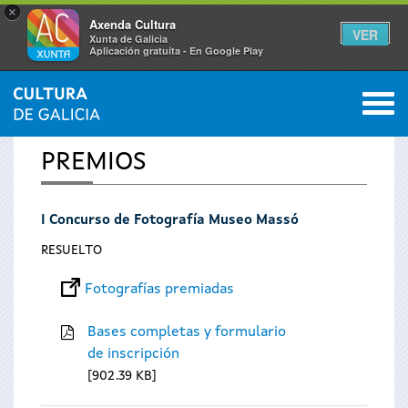
×
Axenda Cultura
VER
Xunta de Galicia
Aplicación gratuíta - En Google Play
Saltar al menú
M
INICIO
0
Se
PREMIOS
encuentra
I Concurso de Fotografía Museo Massó
usted
RESUELTO
aquí
Fotografías premiadas
Bases completas y formulario
de inscripción
902.39 KB