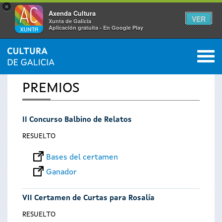
×
Axenda Cultura
VER
Xunta de Galicia
Aplicación gratuíta - En Google Play
Saltar al menú
M
INICIO
0
Se
PREMIOS
encuentra
II Concurso Balbino de Relatos
usted
RESUELTO
aquí
Bases del certamen
Ganador
VII Certamen de Curtas para Rosalía
RESUELTO