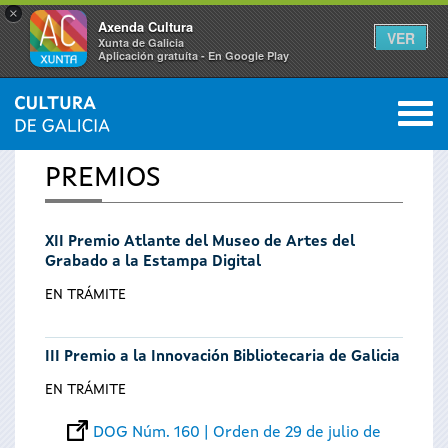
×
Axenda Cultura
VER
Xunta de Galicia
Aplicación gratuíta - En Google Play
Saltar al menú
M
INICIO
0
Se
PREMIOS
encuentra
XII Premio Atlante del Museo de Artes del
usted
Grabado a la Estampa Digital
aquí
EN TRÁMITE
III Premio a la Innovación Bibliotecaria de Galicia
EN TRÁMITE
DOG Núm. 160 | Orden de 29 de julio de