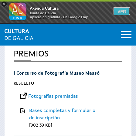
×
Axenda Cultura
VER
Xunta de Galicia
Aplicación gratuíta - En Google Play
Saltar al menú
M
INICIO
0
Se
PREMIOS
encuentra
I Concurso de Fotografía Museo Massó
usted
RESUELTO
aquí
Fotografías premiadas
Bases completas y formulario
de inscripción
902.39 KB