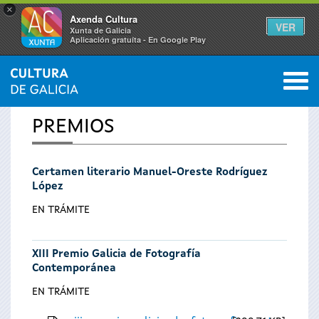
×
Axenda Cultura
VER
Xunta de Galicia
Aplicación gratuíta - En Google Play
Saltar al menú
M
INICIO
0
Se
PREMIOS
encuentra
Certamen literario Manuel-Oreste Rodríguez
usted
López
aquí
EN TRÁMITE
XIII Premio Galicia de Fotografía
Contemporánea
EN TRÁMITE