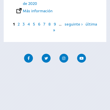
de 2020
Más información
Páginas
1
2
3
4
5
6
7
8
9
…
seguinte ›
última
»
Facebook
Twitter
Instagram
Youtube