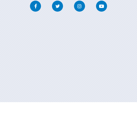
Facebook
Twitter
Instagram
Youtube
Información mantenida y publicada en internet por la Xunta de
Galicia