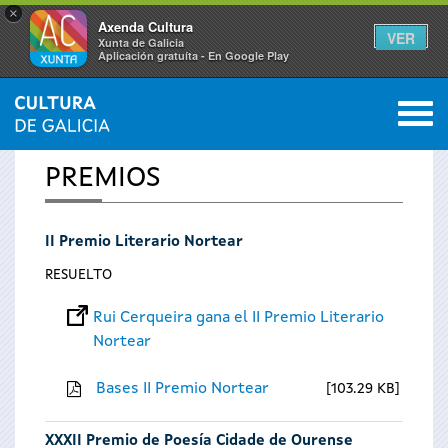
×
Axenda Cultura
VER
Xunta de Galicia
Aplicación gratuíta - En Google Play
Saltar al menú
M
INICIO
0
Se
PREMIOS
encuentra
II Premio Literario Nortear
usted
RESUELTO
aquí
Rui Cerqueira gana el II Premio Literario
Nortear
Bases II Premio Nortear
103.29 KB
XXXII Premio de Poesía Cidade de Ourense