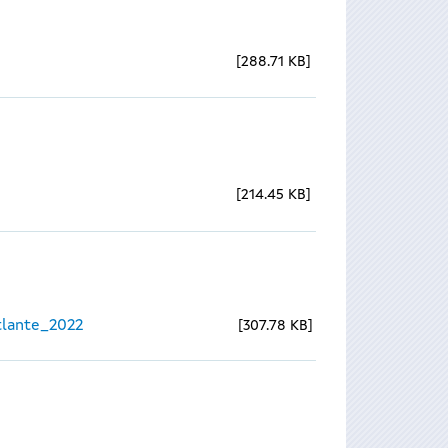
288.71 KB
214.45 KB
lante_2022
307.78 KB