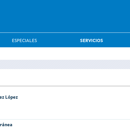
Saltar al menú
ESPECIALES
SERVICIOS
ez López
oránea