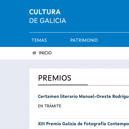
TEMAS
PATRIMONIO
Menú
INICIO
principal
Se
encuentra
PREMIOS
usted
Certamen literario Manuel-Oreste Rodrígu
aquí
EN TRÁMITE
XIII Premio Galicia de Fotografía Contemp