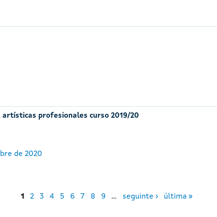
 artísticas profesionales curso 2019/20
ubre de 2020
1
2
3
4
5
6
7
8
9
…
seguinte ›
última »